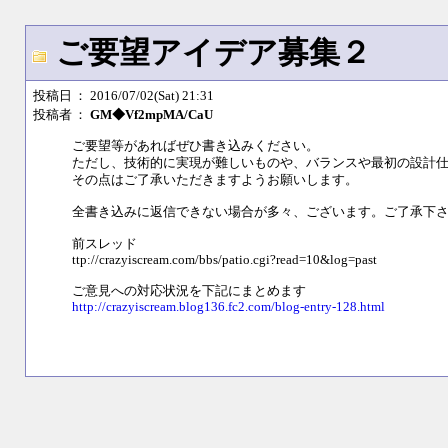
ご要望アイデア募集２
投稿日
： 2016/07/02(Sat) 21:31
投稿者
：
GM◆Vf2mpMA/CaU
ご要望等があればぜひ書き込みください。
ただし、技術的に実現が難しいものや、バランスや最初の設計
その点はご了承いただきますようお願いします。
全書き込みに返信できない場合が多々、ございます。ご了承下
前スレッド
ttp://crazyiscream.com/bbs/patio.cgi?read=10&log=past
ご意見への対応状況を下記にまとめます
http://crazyiscream.blog136.fc2.com/blog-entry-128.html