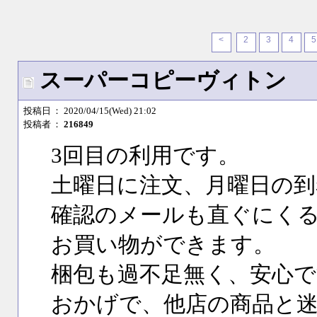
<
2
3
4
5
スーパーコピーヴィトン
投稿日
： 2020/04/15(Wed) 21:02
投稿者
：
216849
3回目の利用です。
土曜日に注文、月曜日の到
確認のメールも直ぐにく
お買い物ができます。
梱包も過不足無く、安心で
おかげで、他店の商品と