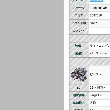
プレイヤー
simsxxxxx
ステージ
TrainingLv06
スコア
2597618
イベントID
None
コメント
ライトニング
装備1
バーストボム
装備3
ビースト
22 ＜開花＞
Lv
通常弾幕
TargetLv5
大砲
追加能力