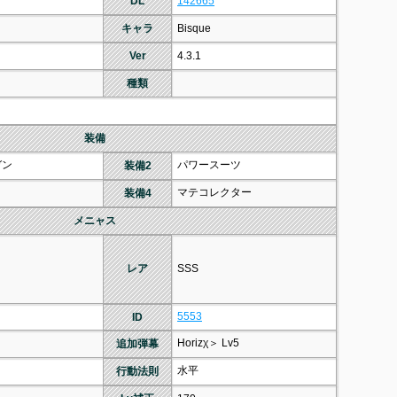
DL
142665
キャラ
Bisque
Ver
4.3.1
種類
装備
ガン
パワースーツ
装備2
マテコレクター
装備4
メニャス
レア
SSS
5553
ID
Horizχ＞ Lv5
追加弾幕
水平
行動法則