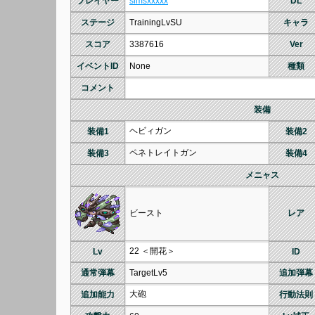
プレイヤー
simsxxxxx
DL
ステージ
TrainingLvSU
キャラ
スコア
3387616
Ver
イベントID
None
種類
コメント
装備
ヘビィガン
装備1
装備2
ペネトレイトガン
装備3
装備4
メニャス
ビースト
レア
22 ＜開花＞
Lv
ID
通常弾幕
TargetLv5
追加弾幕
大砲
追加能力
行動法則