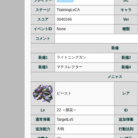
プレイヤー
simsxxxxx
DL
ステージ
TrainingLvCA
キャラ
スコア
3040246
Ver
イベントID
None
種類
コメント
装備
ライトニングガン
装備1
装備2
マテコレクター
装備3
装備4
メニャス
ビースト
レア
22 ＜開花＞
Lv
ID
通常弾幕
TargetLv5
追加弾幕
大砲
追加能力
行動法則