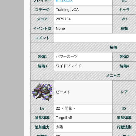
プレイヤー
simsxxxxx
DL
ステージ
TrainingLvCA
キャラ
スコア
2979734
Ver
イベントID
None
種類
コメント
装備
パワースーツ
装備1
装備2
ワイドブレイド
装備3
装備4
メニャス
ビースト
レア
22 ＜開花＞
Lv
ID
通常弾幕
TargetLv5
追加弾幕
大砲
追加能力
行動法則