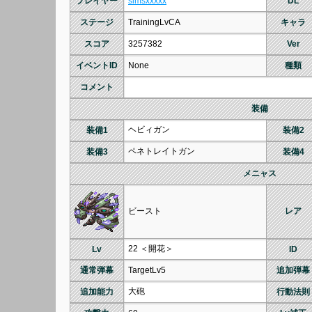
プレイヤー
simsxxxxx
DL
ステージ
TrainingLvCA
キャラ
スコア
3257382
Ver
イベントID
None
種類
コメント
装備
ヘビィガン
装備1
装備2
ペネトレイトガン
装備3
装備4
メニャス
ビースト
レア
22 ＜開花＞
Lv
ID
通常弾幕
TargetLv5
追加弾幕
大砲
追加能力
行動法則