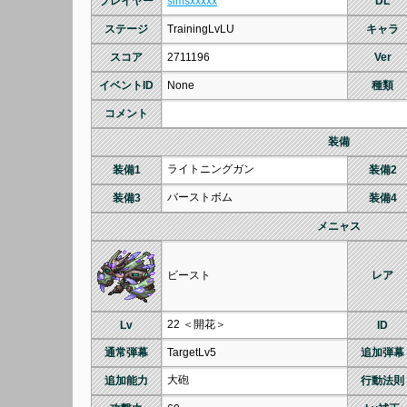
プレイヤー
simsxxxxx
DL
ステージ
TrainingLvLU
キャラ
スコア
2711196
Ver
イベントID
None
種類
コメント
装備
ライトニングガン
装備1
装備2
バーストボム
装備3
装備4
メニャス
ビースト
レア
22 ＜開花＞
Lv
ID
通常弾幕
TargetLv5
追加弾幕
大砲
追加能力
行動法則