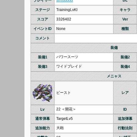
プレイヤー
simsxxxxx
DL
ステージ
TrainingLvKI
キャラ
スコア
3326402
Ver
イベントID
None
種類
コメント
装備
パワースーツ
装備1
装備2
ワイドブレイド
装備3
装備4
メニャス
ビースト
レア
22 ＜開花＞
Lv
ID
通常弾幕
TargetLv5
追加弾幕
大砲
追加能力
行動法則