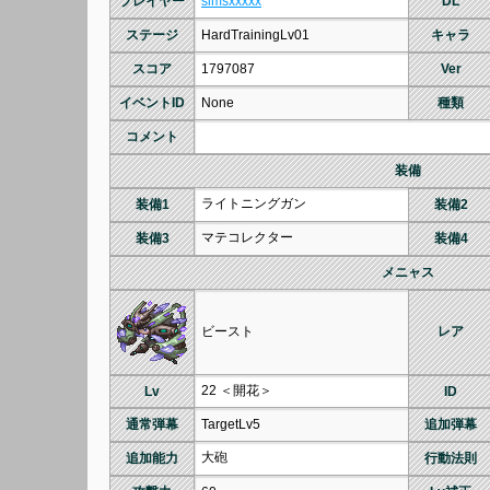
プレイヤー
simsxxxxx
DL
ステージ
HardTrainingLv01
キャラ
スコア
1797087
Ver
イベントID
None
種類
コメント
装備
ライトニングガン
装備1
装備2
マテコレクター
装備3
装備4
メニャス
ビースト
レア
22 ＜開花＞
Lv
ID
通常弾幕
TargetLv5
追加弾幕
大砲
追加能力
行動法則