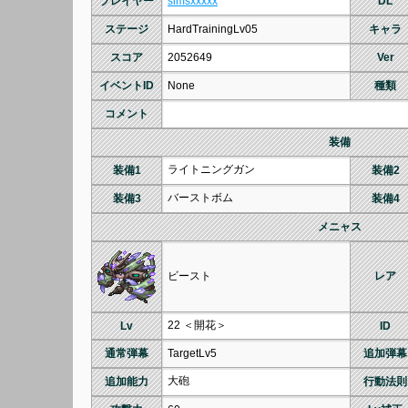
プレイヤー
simsxxxxx
DL
ステージ
HardTrainingLv05
キャラ
スコア
2052649
Ver
イベントID
None
種類
コメント
装備
ライトニングガン
装備1
装備2
バーストボム
装備3
装備4
メニャス
ビースト
レア
22 ＜開花＞
Lv
ID
通常弾幕
TargetLv5
追加弾幕
大砲
追加能力
行動法則