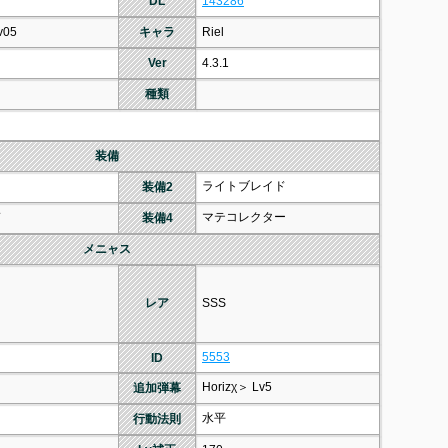
DL
143286
v05
キャラ
Riel
Ver
4.3.1
種類
装備
ライトブレイド
装備2
ド
マテコレクター
装備4
メニャス
レア
SSS
5553
ID
Horizχ＞ Lv5
追加弾幕
水平
行動法則