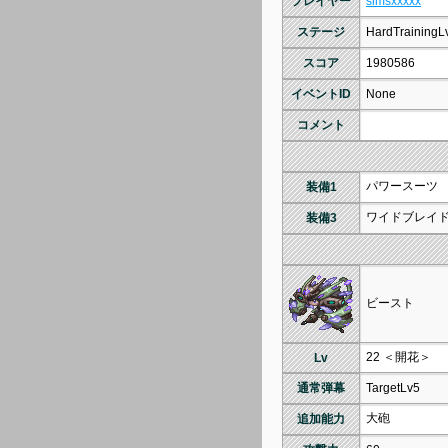
プレイヤー
simsxxxxx
ステージ
HardTrainingL
スコア
1980586
イベントID
None
コメント
パワースーツ
装備1
ワイドブレイ
装備3
ビースト
22 ＜開花＞
Lv
通常弾幕
TargetLv5
大砲
追加能力