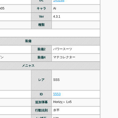
DL
143288
v05
キャラ
Ai
Ver
4.3.1
種類
装備
パワースーツ
装備2
ガン
マテコレクター
装備4
メニャス
レア
SSS
5553
ID
Horizχ＞ Lv5
追加弾幕
水平
行動法則