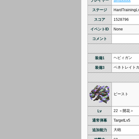
プレイヤー
simsxxxxx
ステージ
HardTrainingL
スコア
1528796
イベントID
None
コメント
ヘビィガン
装備1
ペネトレイト
装備3
ビースト
22 ＜開花＞
Lv
通常弾幕
TargetLv5
大砲
追加能力