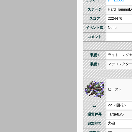
プレイヤー
simsxxxxx
ステージ
HardTrainingL
スコア
2224476
イベントID
None
コメント
ライトニング
装備1
マテコレクタ
装備3
ビースト
22 ＜開花＞
Lv
通常弾幕
TargetLv5
大砲
追加能力