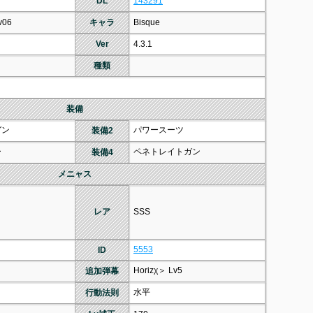
DL
143291
v06
キャラ
Bisque
Ver
4.3.1
種類
装備
ガン
パワースーツ
装備2
ー
ペネトレイトガン
装備4
メニャス
レア
SSS
5553
ID
Horizχ＞ Lv5
追加弾幕
水平
行動法則