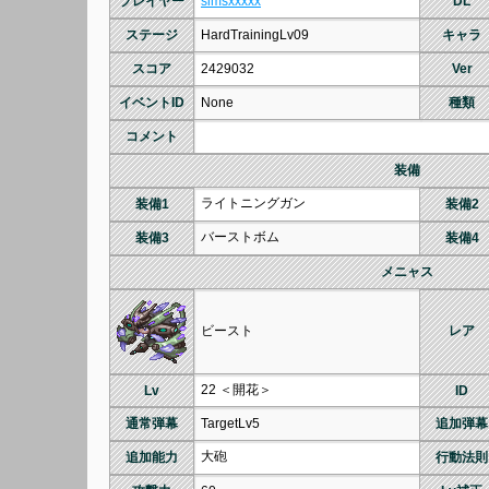
プレイヤー
simsxxxxx
DL
ステージ
HardTrainingLv09
キャラ
スコア
2429032
Ver
イベントID
None
種類
コメント
装備
ライトニングガン
装備1
装備2
バーストボム
装備3
装備4
メニャス
ビースト
レア
22 ＜開花＞
Lv
ID
通常弾幕
TargetLv5
追加弾幕
大砲
追加能力
行動法則