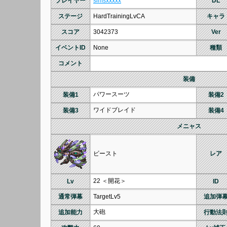
プレイヤー
simsxxxxx
DL
ステージ
HardTrainingLvCA
キャラ
スコア
3042373
Ver
イベントID
None
種類
コメント
装備
パワースーツ
装備1
装備2
ワイドブレイド
装備3
装備4
メニャス
ビースト
レア
22 ＜開花＞
Lv
ID
通常弾幕
TargetLv5
追加弾
大砲
追加能力
行動法