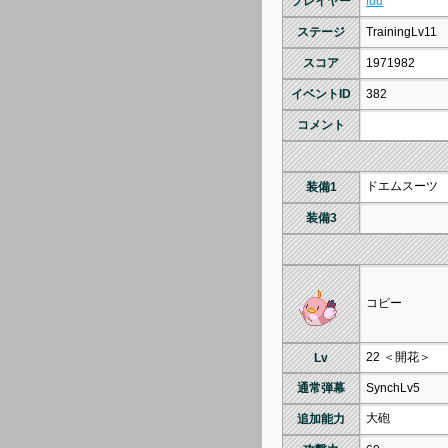
プレイヤー
fuu
ステージ
TrainingLv11
スコア
1971982
イベントID
382
コメント
ドエムスーツ
装備1
装備3
コピー
22 ＜開花＞
Lv
通常弾幕
SynchLv5
大砲
追加能力