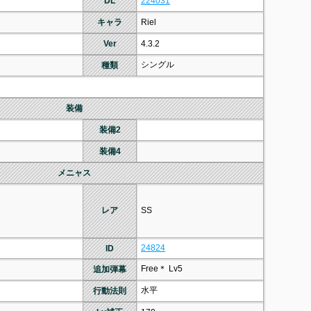
DL
224031
キャラ
Riel
Ver
4.3.2
シングル
種類
装備
装備2
装備4
メニャス
レア
SS
24824
ID
Free＊ Lv5
追加弾幕
水平
行動法則